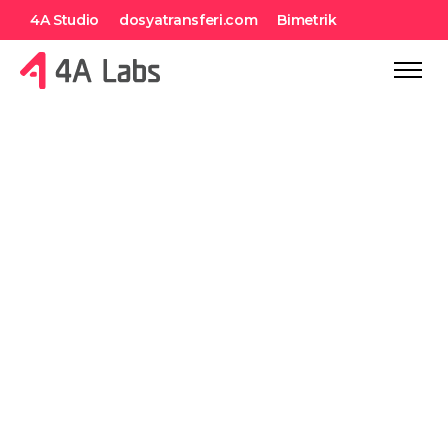
4A Studio
dosyatransferi.com
Bimetrik